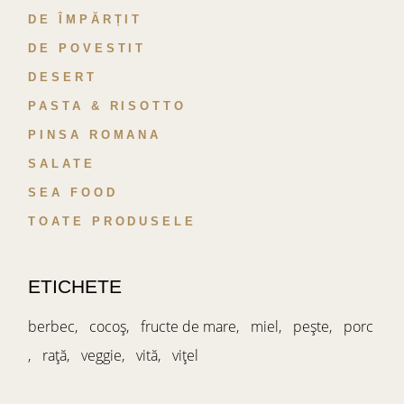
DE ÎMPĂRȚIT
DE POVESTIT
DESERT
PASTA & RISOTTO
PINSA ROMANA
SALATE
SEA FOOD
TOATE PRODUSELE
ETICHETE
berbec
cocoș
fructe de mare
miel
pește
porc
rață
veggie
vită
vițel