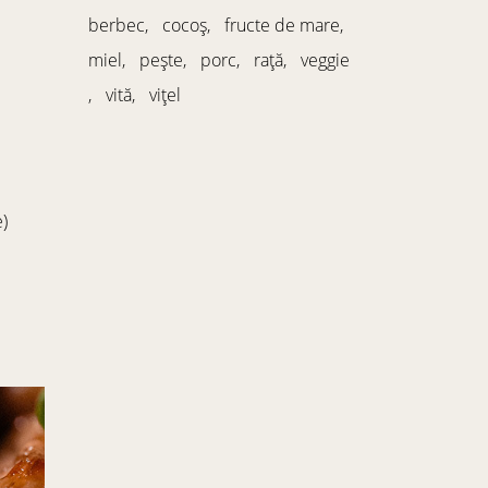
berbec
cocoș
fructe de mare
miel
pește
porc
rață
veggie
vită
vițel
e)