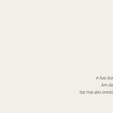
A fost dor
Am des
dar mai ales onest