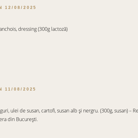
N
12/08/2025
nchois, dressing (300g lactoză)
N
11/08/2025
uri, ulei de susan, cartofi, susan alb și nergru. (300g, susan) – R
rera din București.