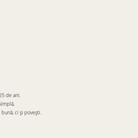
 25 de ani.
simplă,
ună, ci și povești.