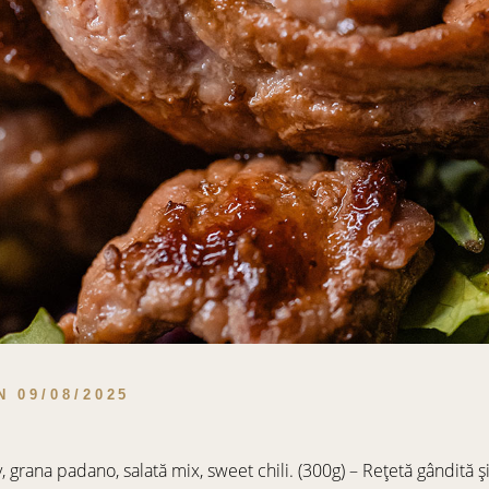
N
09/08/2025
y, grana padano, salată mix, sweet chili. (300g) – Rețetă gândită ș