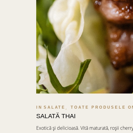
IN
SALATE
TOATE PRODUSELE
O
SALATĂ THAI
Exotică și delicioasă. Vită maturată, roșii cherr