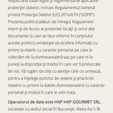
respectând toate legile și reglementările aplicabile
protecției datelor, inclusiv Regulamentul General
privind Protecția Datelor (UE) 2016/679 (“GDPR”).
Prezenta politică (alături de întregul Regulament
Intern și de Acces al prezentei locații și orice alte
documente la care se face referire în conținutul
acestei politici) urmărește să vă ofere informații cu
privire la datele cu caracter personal pe care le
colectăm de la dumneavoastră sau pe care ni le
puneți la dispoziție și modul în care vor fi prelucrate
de noi. Vă rugăm să citiți cu atenție cele ce urmează,
pentru a înțelege punctul de vedere și practicile
noastre cu privire la datele dumneavoastră cu caracter
personal și modul în care le vom trata.
Operatorul de date este HAP HAP GOURMET SRL
,
societate cu sediul social în București, Aleea Ilia 5 Bl.