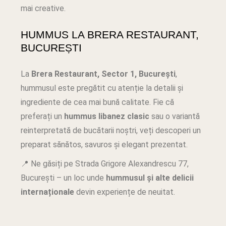
mai creative.
HUMMUS LA BRERA RESTAURANT,
BUCUREȘTI
La
Brera Restaurant, Sector 1, București
,
hummusul este pregătit cu atenție la detalii și
ingrediente de cea mai bună calitate. Fie că
preferați un
hummus libanez clasic
sau o variantă
reinterpretată de bucătarii noștri, veți descoperi un
preparat sănătos, savuros și elegant prezentat.
📍 Ne găsiți pe Strada Grigore Alexandrescu 77,
București – un loc unde
hummusul și alte delicii
internaționale
devin experiențe de neuitat.