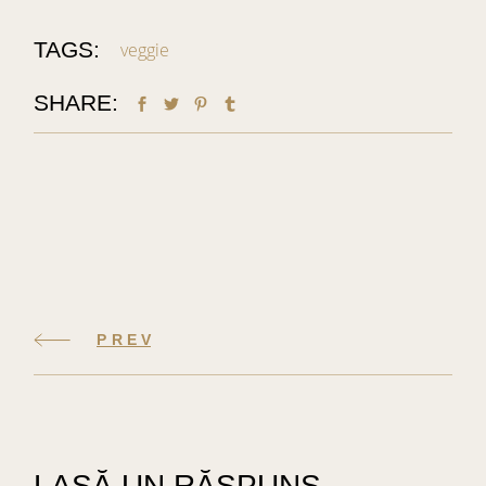
TAGS:
veggie
SHARE:
PREV
LASĂ UN RĂSPUNS