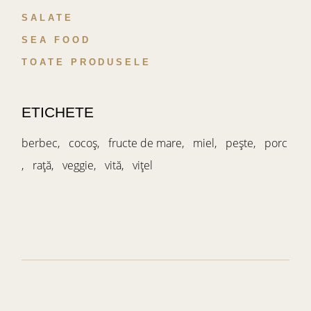
SALATE
SEA FOOD
TOATE PRODUSELE
ETICHETE
berbec
cocoș
fructe de mare
miel
pește
porc
rață
veggie
vită
vițel