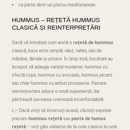
ca parte dintr-un platou mediteranean.
HUMMUS – REȚETĂ HUMMUS
CLASICĂ ȘI REINTERPRETĂRI
Dacă vă întrebați cum arată o
rețetă de hummus
clasică, baza este simplă: năut, tahini, ulei de
măsline, lămâie și usturoi. În timp însă, bucătarii au
început să adauge variații moderne: hummus cu
sfeclă roșie, hummus cu avocado, hummus picant
sau chiar hummus cu ierburi proaspete. Fiecare
reinterpretare aduce o nouă experiență, dar
păstrează savoarea cremoasă inconfundabilă.
👉 Dacă vreți să încercați acasă, căutați expresii
precum
hummus rețetă
sau
pasta de humus
rețetă
– veți găsi variante de la cele clasice la cele